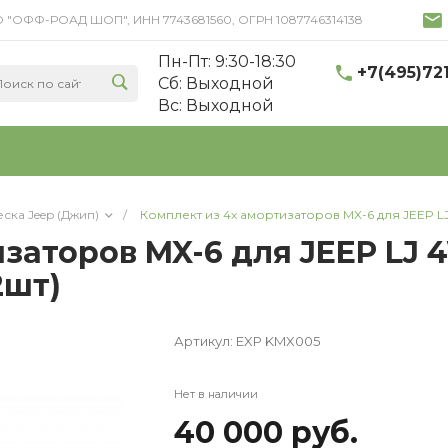
 ООО "ОФФ-РОАД ШОП", ИНН 7743681560, ОГРН 1087746314138
Пн-Пт: 9:30-18:30
+7(495)72
Cб: Выходной
Вс: Выходной
ска Jeep (Джип)
/
Комплект из 4х амортизаторов MX-6 для JEEP LJ
заторов MX-6 для JEEP LJ 4
2шт)
Артикул:
EXP KMX005
Нет в наличии
40 000 руб.