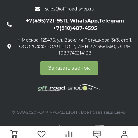
sales@off-road-shop.ru
+7(495)721-9511, WhatsApp,Telegram
+7(910)487-4595
г. Москва, 125476, ул. Василия Петушкова, 3к3, стр.1,
ООО "ОФФ-РОАД ШОП", ИНН 7743681560, ОГРН
1087746314138
Заказать звонок
© 1998-2020 «ОФФ-РОАД ШОП», Все права защищены