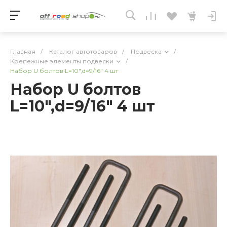
Главная
/
Каталог автотоваров
/
Подвеска
/
Крепежные элементы подвески
/
Набор U болтов L=10",d=9/16" 4 шт
Набор U болтов
L=10",d=9/16" 4 шт