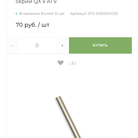
серий QX к ATV.
В наличии более 10 шт.
Артикул
STO DRM00032
70 руб.
/ шт
-
+
КУПИТЬ