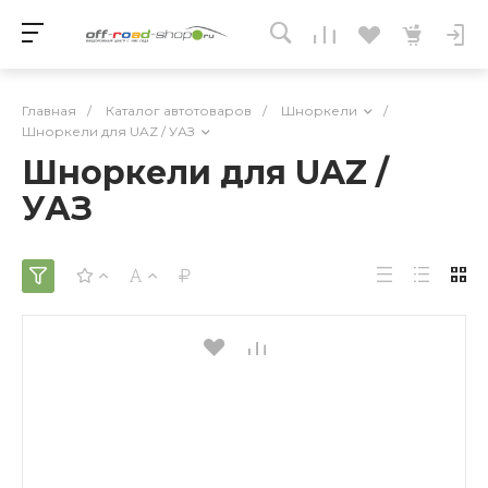
Главная
/
Каталог автотоваров
/
Шноркели
/
Шноркели для UAZ / УАЗ
Шноркели для UAZ /
УАЗ