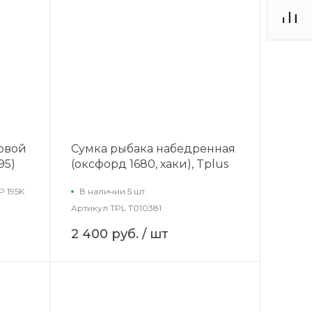
овой
Сумка рыбака набедренная
95)
(оксфорд 1680, хаки), Tplus
P 195K
В наличии 5 шт.
Артикул
TPL T010381
2 400 руб.
/ шт