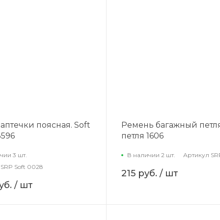
аптечки поясная. Soft
Ремень багажный петл
3596
петля 1606
чии 3 шт.
В наличии 2 шт.
Артикул
SR
SRP Soft 0028
215 руб.
/ шт
уб.
/ шт