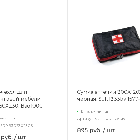
-чехол для
Сумка аптечки 200X120
нговой мебели
черная. Soft1233bv 1577
30X230. Bag1000
В наличии 1 шт.
чии 1 шт.
Артикул
SRP 20012050B
SRP 930230230S
895 руб.
/ шт
 руб.
/ шт