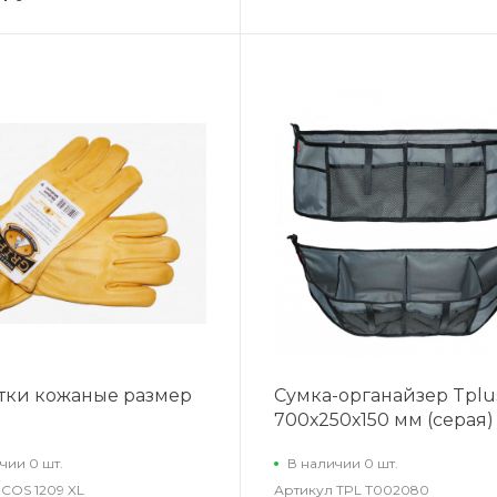
тки кожаные размер
Сумка-органайзер Tplu
700х250х150 мм (серая)
чии 0 шт.
В наличии 0 шт.
COS 1209 XL
Артикул
TPL T002080