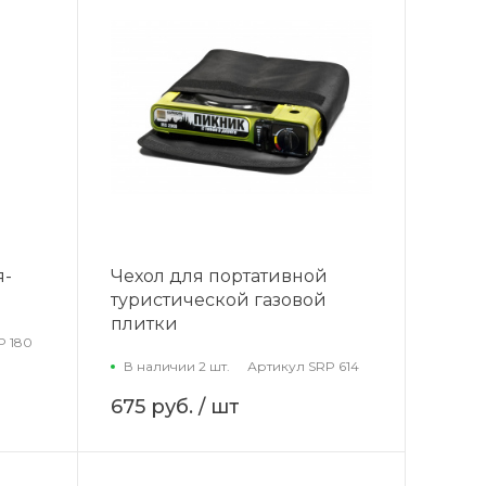
я-
Чехол для портативной
туристической газовой
плитки
P 180
В наличии 2 шт.
Артикул
SRP 614
675 руб.
/ шт