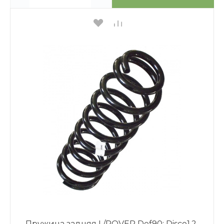
Пружина задняя L/ROVER Def90; Disco1,2.