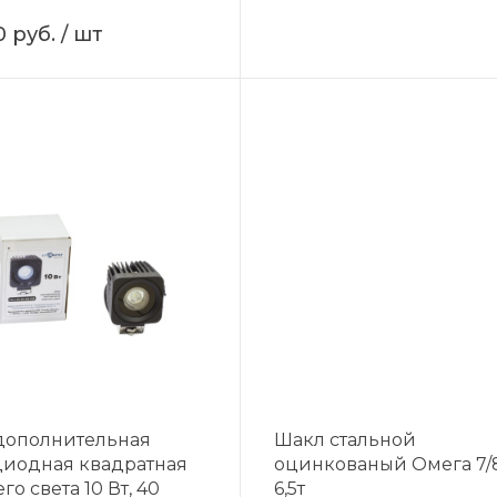
0 руб.
/ шт
дополнительная
Шакл стальной
диодная квадратная
оцинкованый Омега 7/8
го света 10 Вт, 40
6,5т