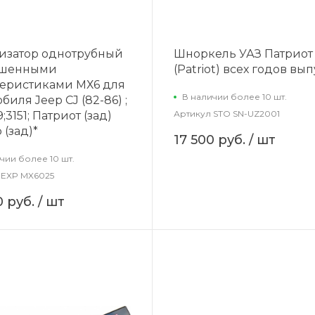
изатор однотрубный
Шноркель УАЗ Патриот
чшенными
(Patriot) всех годов вы
теристиками МХ6 для
В наличии более 10 шт.
биля Jeep CJ (82-86) ;
Артикул
STO SN-UZ2001
9;3151; Патриот (зад)
 (зад)*
17 500 руб.
/ шт
чии более 10 шт.
EXP MX6025
0 руб.
/ шт