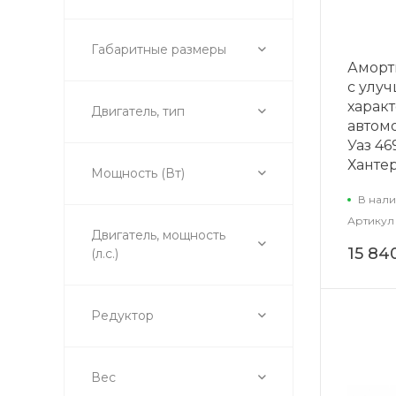
Габаритные размеры
Аморт
с улу
харак
Двигатель, тип
автомо
Уаз 46
Хантер
Мощность (Вт)
В нали
Артикул
Двигатель, мощность
15 84
(л.с.)
Редуктор
Вес