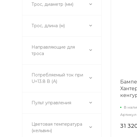
Трос, диаметр (мм)
Трос, длина (м)
Направляющие для
троса
Потребляемый ток при
U=13.8 В (А)
Бампе
Ханте
кенгу
Пульт управления
В нали
Артикул
Цветовая температура
31 32
(кельвин)