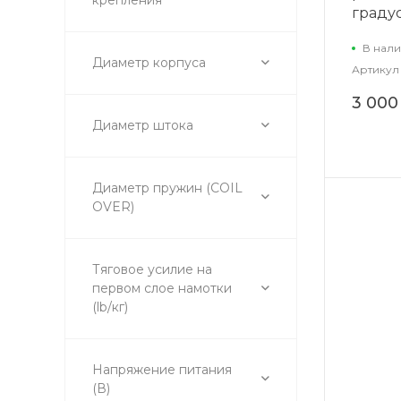
градус
В нали
Диаметр корпуса
Артикул
3 000
Диаметр штока
Диаметр пружин (COIL
OVER)
Тяговое усилие на
первом слое намотки
(lb/кг)
Напряжение питания
(В)