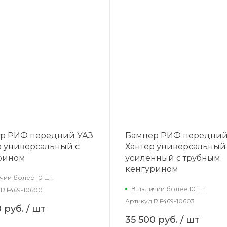
р РИФ передний УАЗ
Бампер РИФ передний
р универсальный с
Хантер универсальный
рином
усиленный с трубным
кенгурином
чии более 10 шт.
В наличии более 10 шт.
RIF469-10600
Артикул
RIF469-10603
0 руб.
/ шт
35 500 руб.
/ шт