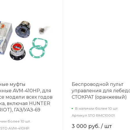
ные муфты
Беспроводной пульт
нные AVM-410HP, для
управления для лебед
се модели всех годов
СТОКРАТ (оранжевый)
ка, включая HUNTER
В наличии более 10 шт.
IOT), ГАЗ/УАЗ-69
Артикул
STO RMC10001
чии более 10 шт.
3 000 руб.
/ шт
STO AVM-410HP