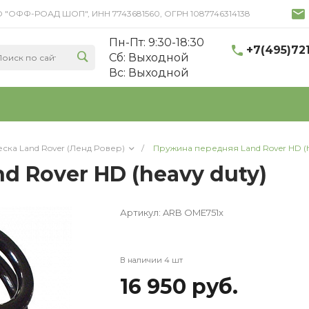
 ООО "ОФФ-РОАД ШОП", ИНН 7743681560, ОГРН 1087746314138
Пн-Пт: 9:30-18:30
+7(495)72
Cб: Выходной
Вс: Выходной
ска Land Rover (Ленд Ровер)
/
Пружина передняя Land Rover HD (h
 Rover HD (heavy duty)
Артикул:
ARB OME751x
В наличии 4 шт
16 950 руб.