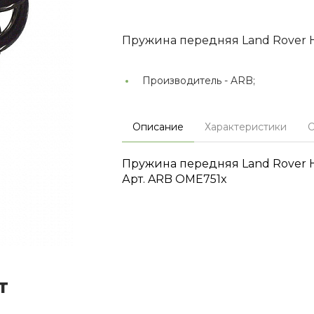
Пружина передняя Land Rover H
Производитель -
ARB;
Описание
Характеристики
О
Пружина передняя Land Rover H
Арт. ARB OME751x
т