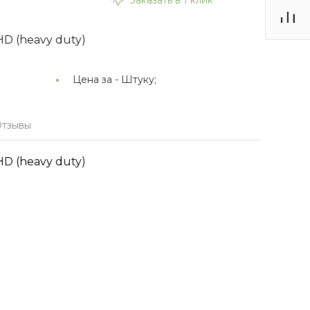
D (heavy duty)
Цена за -
Штуку;
тзывы
D (heavy duty)