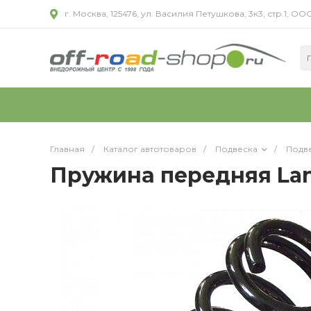
г. Москва, 125476, ул. Василия Петушкова, 3к3, стр.1,
Главная
/
Каталог автотоваров
/
Подвеска
/
Подве
Пружина передняя Land