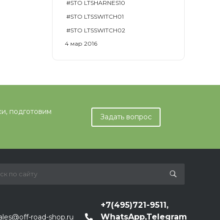
#STO LTSHARNES10
#STO LTSSWITCH01
#STO LTSSWITCH02
4 мар 2016
ки, подготовим
Задать вопрос
+7(495)721-9511,
WhatsApp,Telegram
ales@off-road-shop.ru