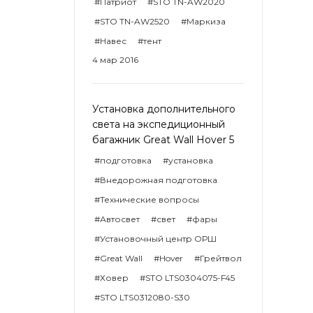
#Патриот
#STO TN-AW2020
#STO TN-AW2520
#Маркиза
#Навес
#тент
4 мар 2016
Установка дополнительного
света на экспедиционный
багажник Great Wall Hover 5
#подготовка
#установка
#Внедорожная подготовка
#Технические вопросы
#Автосвет
#свет
#фары
#Установочный центр ОРШ
#Great Wall
#Hover
#Грейтвол
#Ховер
#STO LTS0304075-F45
#STO LTS0312080-S30