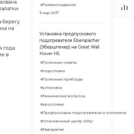
зована
#Пневмоподвеска
палатки
3 мар 2017
а берегу
нка на
Установка предпускового
подогревателя Eberspächer
(Эбершпехер) на Great Wall
я года
Hover H5.
ие в
#Полезные советы
#подготовка
#Полезные приблуды
#установка
#Технические вопросы
#кроссовер
#Предпусковые подогреватели и отопители
#Установочный центр ОРШ
#Eberspächer