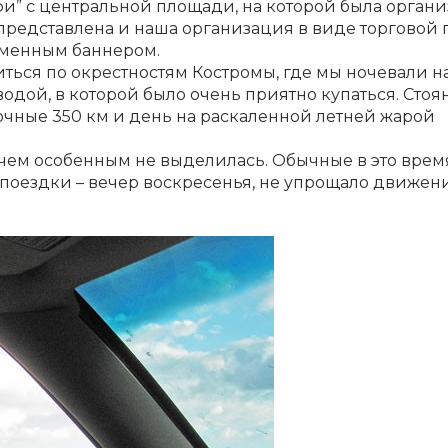
и” с центральной площади, на которой была органи
 представлена и наша организация в виде торговой 
рменным баннером.
ться по окрестностям Костромы, где мы ночевали н
одой, в которой было очень приятно купаться. Стоя
очные 350 км и день на раскаленной летней жарой
ичем особенным не выделилась. Обычные в это врем
поездки – вечер воскресенья, не упрощало движен