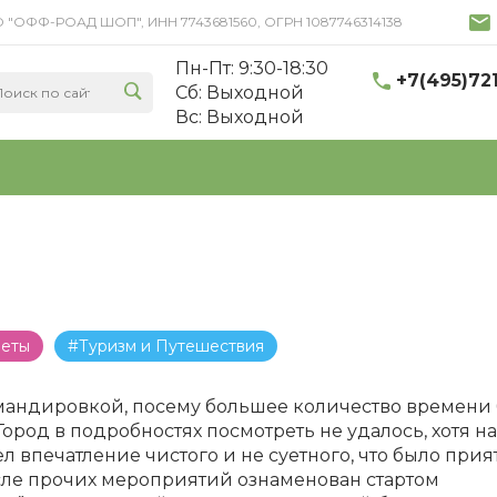
 ООО "ОФФ-РОАД ШОП", ИНН 7743681560, ОГРН 1087746314138
Пн-Пт: 9:30-18:30
+7(495)72
Cб: Выходной
Вс: Выходной
веты
#Туризм и Путешествия
омандировкой, посему большее количество времени
род в подробностях посмотреть не удалось, хотя на
л впечатление чистого и не суетного, что было прия
исле прочих мероприятий ознаменован стартом