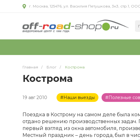
г. Москва, 125476, ул. Василия Петушкова, 3к3, стр.1,
Главная
/
Блог
/
Кострома
Кострома
19 авг 2010
#Наши выезды
#Полезные со
Поездка в Кострому на самом деле была к
отдано решению производственных задач. Го
первый взгляд из окна автомобиля, произве
Местный праздник – день города, был в ч