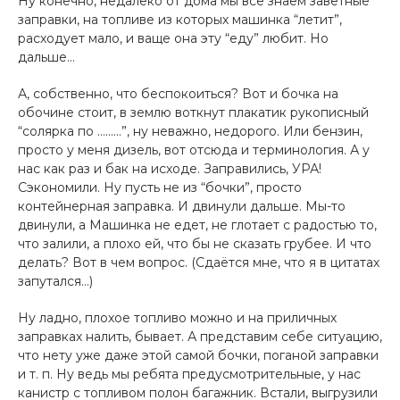
Ну конечно, недалеко от дома мы все знаем заветные
заправки, на топливе из которых машинка “летит”,
расходует мало, и ваще она эту “еду” любит. Но
дальше…
А, собственно, что беспокоиться? Вот и бочка на
обочине стоит, в землю воткнут плакатик рукописный
“солярка по ………”, ну неважно, недорого. Или бензин,
просто у меня дизель, вот отсюда и терминология. А у
нас как раз и бак на исходе. Заправились, УРА!
Сэкономили. Ну пусть не из “бочки”, просто
контейнерная заправка. И двинули дальше. Мы-то
двинули, а Машинка не едет, не глотает с радостью то,
что залили, а плохо ей, что бы не сказать грубее. И что
делать? Вот в чем вопрос. (Сдаётся мне, что я в цитатах
запутался…)
Ну ладно, плохое топливо можно и на приличных
заправках налить, бывает. А представим себе ситуацию,
что нету уже даже этой самой бочки, поганой заправки
и т. п. Ну ведь мы ребята предусмотрительные, у нас
канистр с топливом полон багажник. Встали, выгрузили