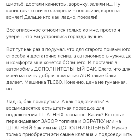
шмотьё, достали канистры, воронку, залили и…. Ну
канистры-то ничего. закрыли – положили, воронка
воняет! Дальше кто как, ладно, поехали!
Всё описанное относится только ко мне, просто я
уверен, что Вы устроились гораздо лучше.
Вот тут как раз я подумал, что для старого привычного
способа я достаточно ленив, а автономность нужна, да
и комфорта мне хочется бОльшего. И поставил в
автомобиль ДОПОЛНИТЕЛЬНЫЙ БАК. Благо, что для
моей машины добрая компания ARB такие баки
делает. Машинка TLC80. Конечно, цена не гуманная,
но….
Ладно, бак прикрутили. А как подключать? В
восьмидесятке есть штатная проводка для
подключения ШТАТНЫХ клапанов. Каких? Которые
перекидывают ЗАБОР топлива и ОБРАТКУ или на
ШТАТНЫЙ бак или на ДОПОЛНИТЕЛЬНЫЙ. Нужно
только приобрести эти самые клапана и подсоединить.