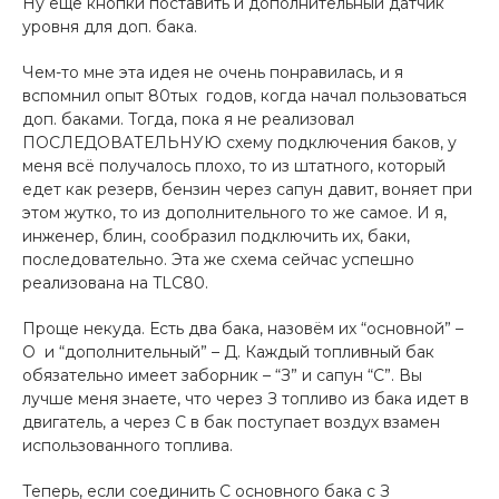
Ну еще кнопки поставить и дополнительный датчик
уровня для доп. бака.
Чем-то мне эта идея не очень понравилась, и я
вспомнил опыт 80тых годов, когда начал пользоваться
доп. баками. Тогда, пока я не реализовал
ПОСЛЕДОВАТЕЛЬНУЮ схему подключения баков, у
меня всё получалось плохо, то из штатного, который
едет как резерв, бензин через сапун давит, воняет при
этом жутко, то из дополнительного то же самое. И я,
инженер, блин, сообразил подключить их, баки,
последовательно. Эта же схема сейчас успешно
реализована на TLC80.
Проще некуда. Есть два бака, назовём их “основной” –
О и “дополнительный” – Д. Каждый топливный бак
обязательно имеет заборник – “З” и сапун “С”. Вы
лучше меня знаете, что через З топливо из бака идет в
двигатель, а через С в бак поступает воздух взамен
использованного топлива.
Теперь, если соединить С основного бака с З