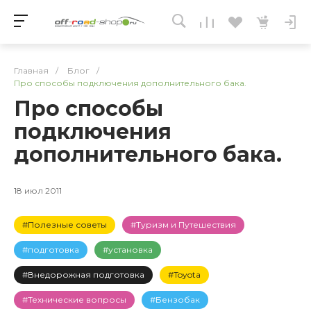
Главная
/
Блог
/
Про способы подключения дополнительного бака.
Про способы
подключения
дополнительного бака.
18 июл 2011
#Полезные советы
#Туризм и Путешествия
#подготовка
#установка
#Внедорожная подготовка
#Toyota
#Технические вопросы
#Бензобак