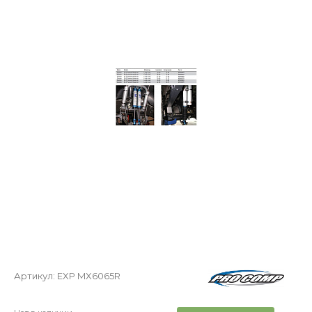
Артикул:
EXP MX6065R