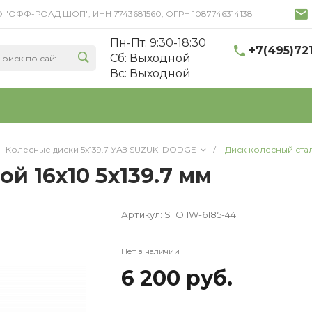
 ООО "ОФФ-РОАД ШОП", ИНН 7743681560, ОГРН 1087746314138
Пн-Пт: 9:30-18:30
+7(495)72
Cб: Выходной
Вс: Выходной
Колесные диски 5x139.7 УАЗ SUZUKI DODGE
/
Диск колесный сталь
й 16x10 5x139.7 мм
Артикул:
STO 1W-6185-44
Нет в наличии
6 200 руб.