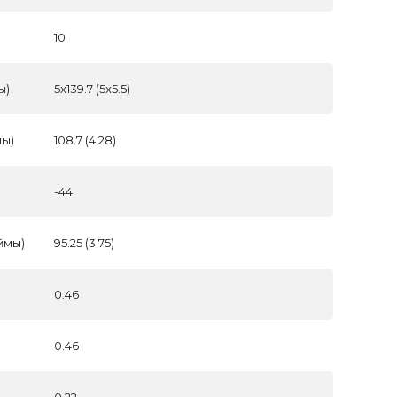
10
ы)
5x139.7 (5x5.5)
мы)
108.7 (4.28)
-44
ймы)
95.25 (3.75)
0.46
0.46
0.22