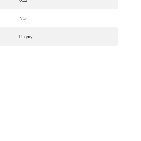
17.5
Штуку