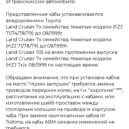
от трансмиссии автомобиля.
Представленные хабы устанавливаются
внедорожники Toyota
Land Cruiser 7x семейства, тяжелые модели (FZJ
71/74/78/79) до 08/1999г.
Land Cruiser 7x семейства, тяжелые модели
(HZJ 71/78/79) до 08/1999г.
Land Cruiser 105 на всем протяжении выпуска.
Land Cruiser 7x семейства, тяжелые модели
(HZJ 7x)c 08/1999 по настоящее время.
Обращаем внимание, что при установке хабов
на место "глухих заглушек" требуется замена
приводов передних колес, на т.н. "короткие" ***,
рассчитаные на эксплуатацию с хабами, или
изготовление шайб-проставок между
стопорным кольцом на приводе и корпусом
хаба. При замене оригинальных хабов от
Тойоты, на хабы АВМ никаких изменений не
требуется.