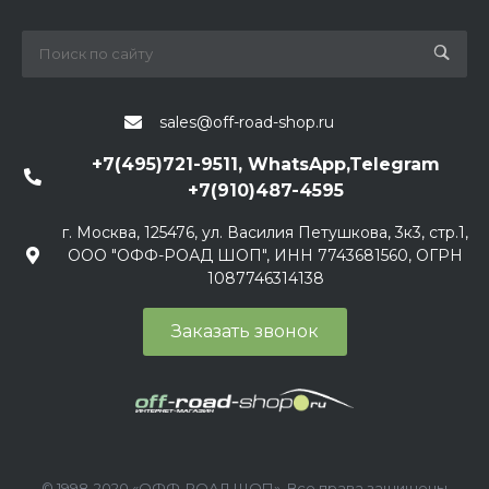
sales@off-road-shop.ru
+7(495)721-9511, WhatsApp,Telegram
+7(910)487-4595
г. Москва, 125476, ул. Василия Петушкова, 3к3, стр.1,
ООО "ОФФ-РОАД ШОП", ИНН 7743681560, ОГРН
1087746314138
Заказать звонок
© 1998-2020 «ОФФ-РОАД ШОП», Все права защищены