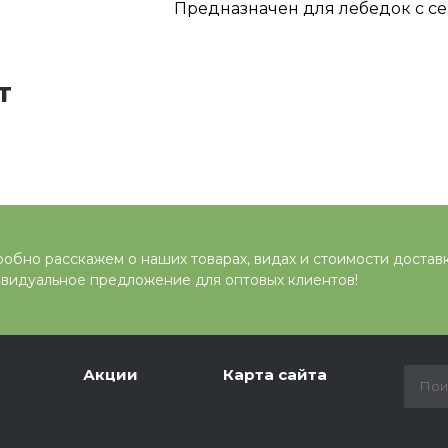
Предназначен для лебедок с с
т
обно расскажем о наших товарах, видах и стоимости достав
видуальное предложение для оптовых клиентов!
Акции
Карта сайта