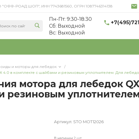
 ООО "ОФФ-РОАД ШОП", ИНН 7743681560, ОГРН 1087746314138
Пн-Пт: 9:30-18:30
+7(495)72
Cб: Выходной
Вс: Выходной
оиды и моторы для лебедок
/
 4.0 в комплекте с шайбами и резиновым уплотнителем. Для лебедок 
ия мотора для лебедок QX 3
 резиновым уплотнителем. 
Артикул:
STO MOT12026
В наличии 2 шт