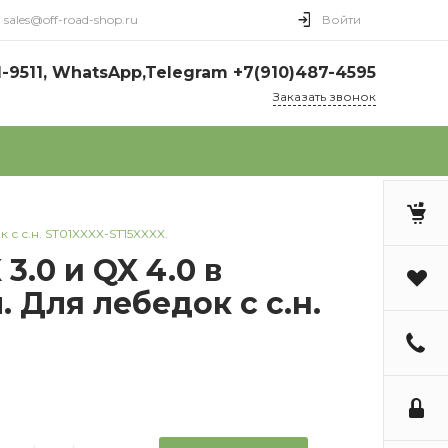
sales@off-road-shop.ru
Войти
1-9511, WhatsApp,Telegram +7(910)487-4595
Заказать звонок
с с.н. ST01XXXX-ST15XXXX.
.0 и QX 4.0 в
Для лебедок с с.н.