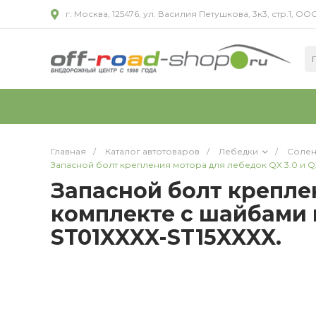
г. Москва, 125476, ул. Василия Петушкова, 3к3, стр.1,
Главная
/
Каталог автотоваров
/
Лебедки
/
Солен
Запасной болт крепления мотора для лебедок QX 3.0 и QX
Запасной болт креплен
комплекте с шайбами и
ST01XXXX-ST15XXXX.