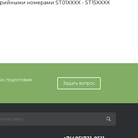
ерийными номерами ST01XXXX - ST15XXXX
ки, подготовим
Задать вопрос