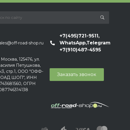
+7(495)721-9511,
WhatsApp,Telegram
ales@off-road-shop.ru
+7(910)487-4595
. Москва, 125476, ул.
асилия Петушкова,
к3, стр.1, ООО "ОФФ-
Заказать звонок
ОАД ШОП", ИНН
743681560, ОГРН
087746314138