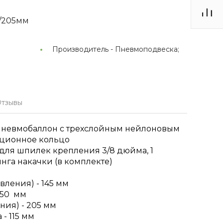
/205мм
Производитель -
Пневмоподвеска;
тзывы
пневмобаллон с трехслойным нейлоновым
кционное кольцо
 для шпилек крепления 3/8 дюйма, 1
инга накачки (в комплекте)
вления) - 145 мм
150 мм
ния) - 205 мм
- 115 мм