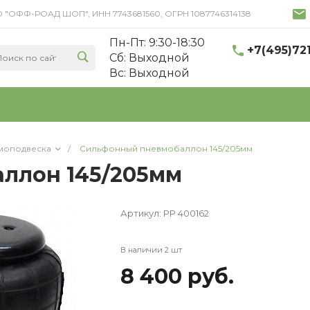
 ООО "ОФФ-РОАД ШОП", ИНН 7743681560, ОГРН 1087746314138
Пн-Пт: 9:30-18:30
+7(495)72
Cб: Выходной
Вс: Выходной
моподвеска
/
Сильфонный пневмобаллон 145/205мм
ллон 145/205мм
Артикул:
PP 400162
В наличии 2 шт
8 400 руб.