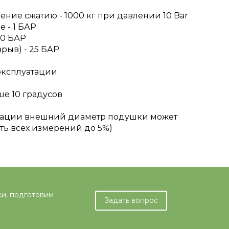
ние сжатию - 1000 кг при давлении 10 Bar
е - 1 БАР
10 БАР
рыв) - 25 БАР
эксплуатации:
ше 10 градусов
уатации внешний диаметр подушки может
ть всех измерений до 5%)
ки, подготовим
Задать вопрос