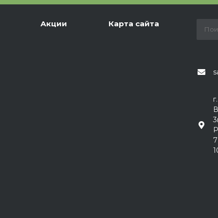
Акции
Карта сайта
s
г
В
3
Р
7
1