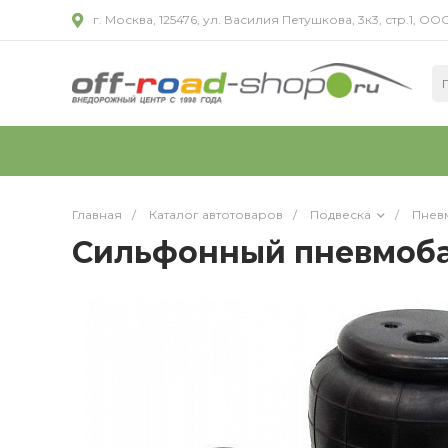
г. Москва, 125476, ул. Василия Петушкова, 3к3, стр.1,
Главная
/
Каталог автотоваров
/
Подвеска
/
Пнев
Сильфонный пневмоба