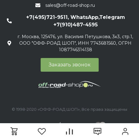
sales@off-road-shop.ru
+7(495)721-9511, WhatsApp,Telegram
+7(910)487-4595
г. Москва, 125476, ул. Василия Петушкова, 3к3, стр.1,
ООО "ОФФ-РОАД ШОП", ИНН 7743681560, ОГРН
1087746314138
Заказать звонок
© 1998-2020 «ОФФ-РОАД ШОП», Все права защищены