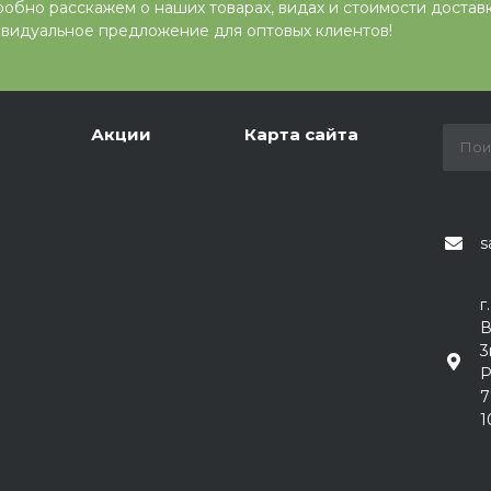
обно расскажем о наших товарах, видах и стоимости достав
видуальное предложение для оптовых клиентов!
Акции
Карта сайта
s
г
В
3
Р
7
1