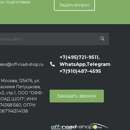
ки, подготовим
Задать вопрос
+7(495)721-9511,
WhatsApp,Telegram
ales@off-road-shop.ru
+7(910)487-4595
. Москва, 125476, ул.
асилия Петушкова,
к3, стр.1, ООО "ОФФ-
Заказать звонок
ОАД ШОП", ИНН
743681560, ОГРН
087746314138