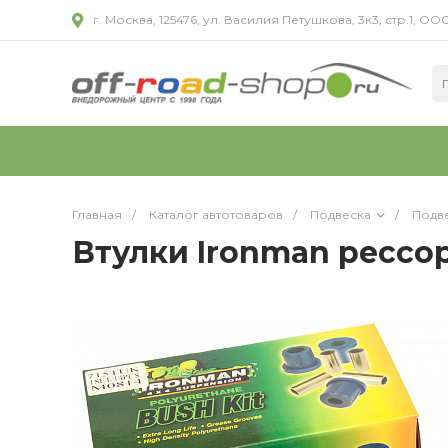
г. Москва, 125476, ул. Василия Петушкова, 3к3, стр.1,
Главная
/
Каталог автотоваров
/
Подвеска
/
Подве
Втулки Ironman рессор