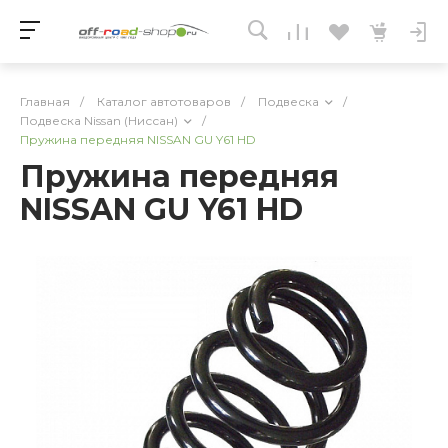
Главная
/
Каталог автотоваров
/
Подвеска
/
Подвеска Nissan (Ниссан)
/
Пружина передняя NISSAN GU Y61 HD
Пружина передняя
NISSAN GU Y61 HD