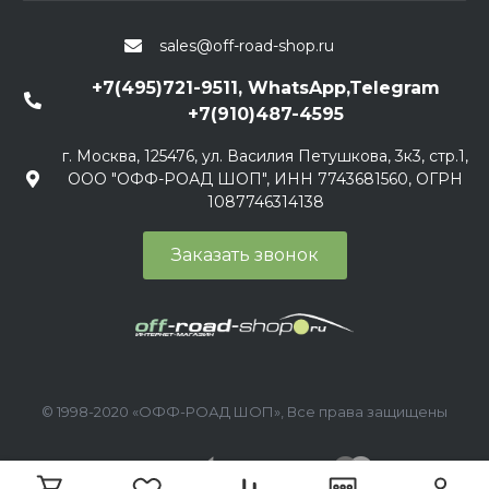
sales@off-road-shop.ru
+7(495)721-9511, WhatsApp,Telegram
+7(910)487-4595
г. Москва, 125476, ул. Василия Петушкова, 3к3, стр.1,
ООО "ОФФ-РОАД ШОП", ИНН 7743681560, ОГРН
1087746314138
Заказать звонок
© 1998-2020 «ОФФ-РОАД ШОП», Все права защищены