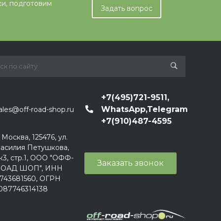
ки, подготовим
Задать вопрос
+7(495)721-9511,
WhatsApp,Telegram
ales@off-road-shop.ru
+7(910)487-4595
. Москва, 125476, ул.
асилия Петушкова,
к3, стр.1, ООО "ОФФ-
Заказать звонок
ОАД ШОП", ИНН
743681560, ОГРН
087746314138