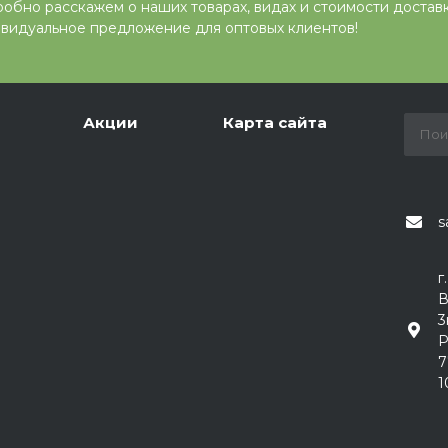
обно расскажем о наших товарах, видах и стоимости достав
видуальное предложение для оптовых клиентов!
Акции
Карта сайта
s
г
В
3
Р
7
1