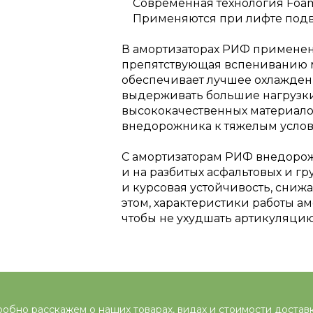
Современная технология Foam
Применяются при лифте подве
В амортизаторах РИФ применена
препятствующая вспениванию 
обеспечивает лучшее охлажден
выдерживать большие нагрузки
высококачественных материало
внедорожника к тяжелым услов
С амортизаторам РИФ внедорожн
и на разбитых асфальтовых и г
и курсовая устойчивость, сниж
этом, характеристики работы а
чтобы не ухудшать артикуляци
обно расскажем о наших товарах, видах и стоимости достав