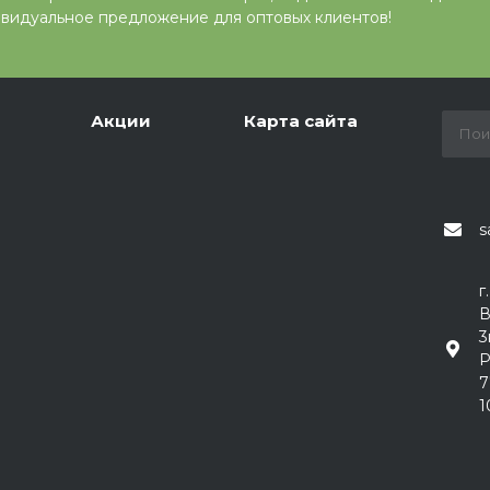
видуальное предложение для оптовых клиентов!
Акции
Карта сайта
s
г
В
3
Р
7
1