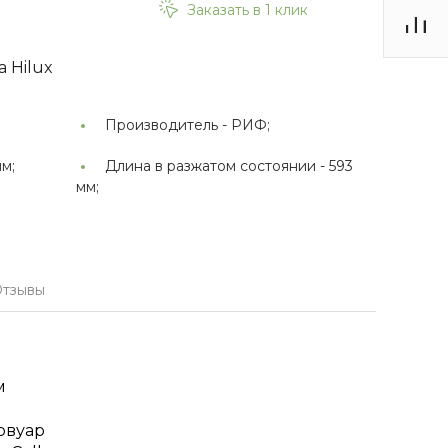
Заказать в 1 клик
 Hilux
Производитель -
РИФ;
мм;
Длина в разжатом состоянии -
593
мм;
тзывы
м
рвуар