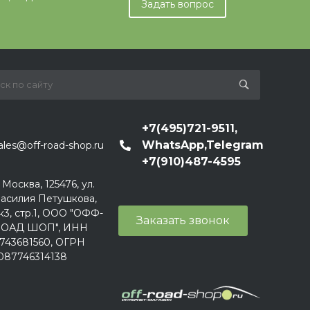
Задать вопрос
+7(495)721-9511,
WhatsApp,Telegram
ales@off-road-shop.ru
+7(910)487-4595
. Москва, 125476, ул.
асилия Петушкова,
к3, стр.1, ООО "ОФФ-
Заказать звонок
ОАД ШОП", ИНН
743681560, ОГРН
087746314138