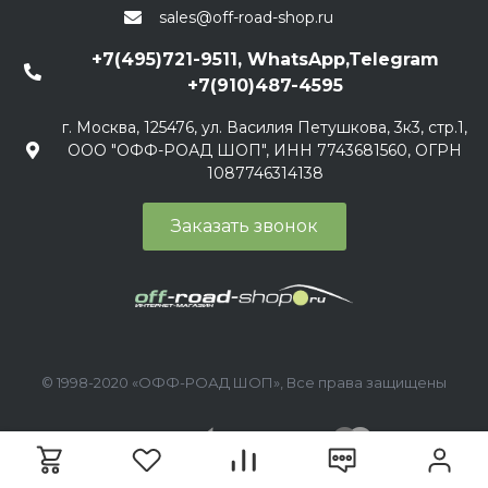
sales@off-road-shop.ru
+7(495)721-9511, WhatsApp,Telegram
+7(910)487-4595
г. Москва, 125476, ул. Василия Петушкова, 3к3, стр.1,
ООО "ОФФ-РОАД ШОП", ИНН 7743681560, ОГРН
1087746314138
Заказать звонок
© 1998-2020 «ОФФ-РОАД ШОП», Все права защищены