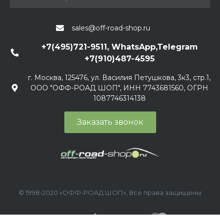
sales@off-road-shop.ru
+7(495)721-9511, WhatsApp,Telegram
+7(910)487-4595
г. Москва, 125476, ул. Василия Петушкова, 3к3, стр.1,
ООО "ОФФ-РОАД ШОП", ИНН 7743681560, ОГРН
1087746314138
Заказать звонок
© 1998-2020 «ОФФ-РОАД ШОП», Все права защищены