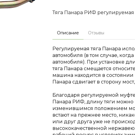
Тяга Панара РИФ регулируемая
Описание
Отзывы
Регулируемая тяга Панара испо
автомобиля (в том случае, когд
автомобиля). При установке дл
тяга Панара смещается относит
машина находится в состоянии п
Панара сдвигает в сторону мост,
Благодаря регулируемой муфте
Панара РИФ, длину тяги можно 
изменившимся положением мос
встают на прежнее место, ника
или друг друга уже не происхо
высококачественной нержавеющ
рабочий ресурс в условиях зим