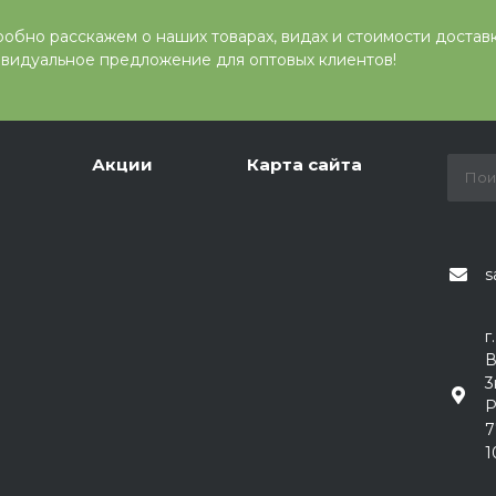
обно расскажем о наших товарах, видах и стоимости достав
видуальное предложение для оптовых клиентов!
Акции
Карта сайта
s
г
В
3
Р
7
1