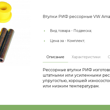
Втулки РИФ рессорные VW Amaro
Вид товара -
Подвеска;
Цена за -
Комплект;
Описание
Характеристики
О
Рессорные втулки РИФ изготовл
штатными или усиленными ресс
упругостью, хорошей износост
или низким температурам.