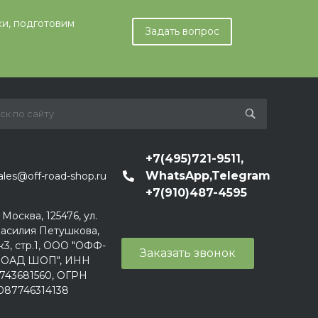
ки, подготовим
Задать вопрос
+7(495)721-9511,
WhatsApp,Telegram
ales@off-road-shop.ru
+7(910)487-4595
. Москва, 125476, ул.
асилия Петушкова,
к3, стр.1, ООО "ОФФ-
Заказать звонок
ОАД ШОП", ИНН
743681560, ОГРН
087746314138