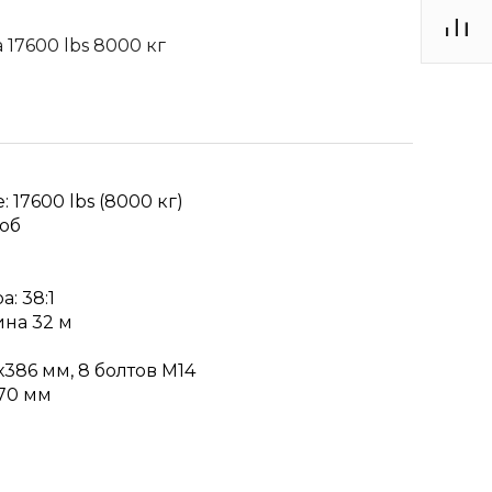
17600 lbs 8000 кг
17600 lbs (8000 кг)
об
: 38:1
ина 32 м
86 мм, 8 болтов М14
70 мм