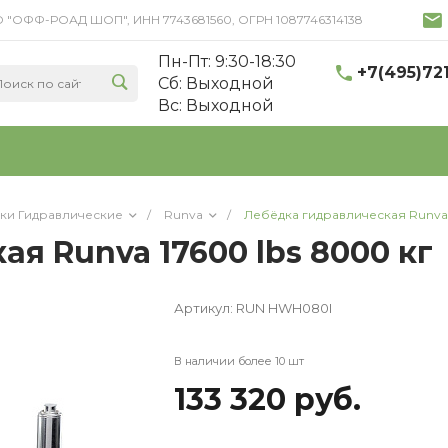
 ООО "ОФФ-РОАД ШОП", ИНН 7743681560, ОГРН 1087746314138
Пн-Пт: 9:30-18:30
+7(495)72
Cб: Выходной
Вс: Выходной
ки Гидравлические
/
Runva
/
Лебёдка гидравлическая Runva 
я Runva 17600 lbs 8000 кг
Артикул:
RUN HWH080I
В наличии более 10 шт
133 320 руб.