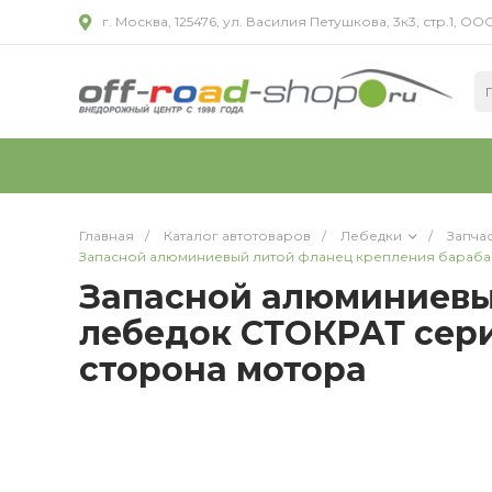
г. Москва, 125476, ул. Василия Петушкова, 3к3, стр.1,
Главная
/
Каталог автотоваров
/
Лебедки
/
Запча
Запасной алюминиевый литой фланец крепления барабан
Запасной алюминиевы
лебедок СТОКРАТ сери
сторона мотора