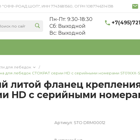
 ООО "ОФФ-РОАД ШОП", ИНН 7743681560, ОГРН 1087746314138
Пн-Пт: 9:30-18:30
+7(495)72
Cб: Выходной
Вс: Выходной
сти для лебедок
/
а для лебедок СТОКРАТ серии HD с серийными номерами ST01XXX-ST
й литой фланец крепления
и HD с серийными номерам
Артикул:
STO DRM00012
В наличии 5 шт