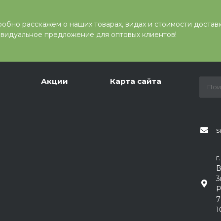
обно расскажем о наших товарах, видах и стоимости достав
видуальное предложение для оптовых клиентов!
Акции
Карта сайта
s
г
В
3
Р
7
1