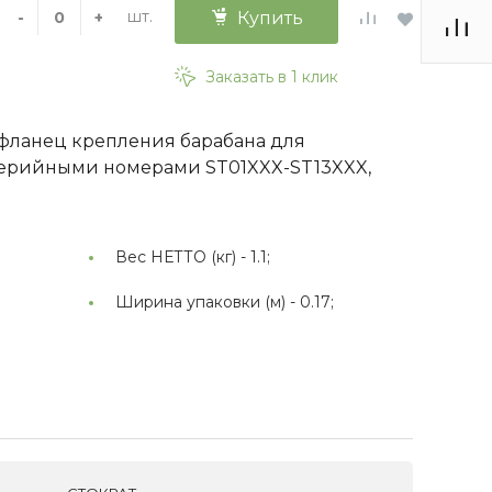
шт.
-
+
Купить
Заказать в 1 клик
фланец крепления барабана для
серийными номерами ST01XXX-ST13XXX,
Вес НЕТТО (кг) -
1.1;
Ширина упаковки (м) -
0.17;