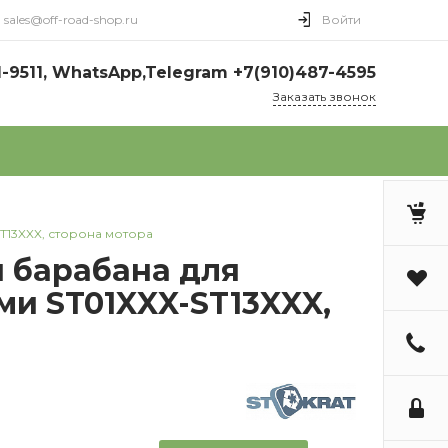
sales@off-road-shop.ru
Войти
1-9511, WhatsApp,Telegram +7(910)487-4595
Заказать звонок
13XXX, сторона мотора
 барабана для
и ST01XXX-ST13XXX,