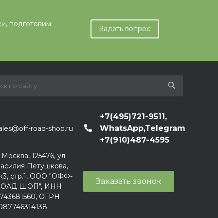
ки, подготовим
Задать вопрос
+7(495)721-9511,
WhatsApp,Telegram
ales@off-road-shop.ru
+7(910)487-4595
. Москва, 125476, ул.
асилия Петушкова,
к3, стр.1, ООО "ОФФ-
Заказать звонок
ОАД ШОП", ИНН
743681560, ОГРН
087746314138