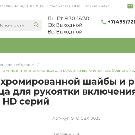
 ООО "ОФФ-РОАД ШОП", ИНН 7743681560, ОГРН 1087746314138
Пн-Пт: 9:30-18:30
+7(495)72
Cб: Выходной
Вс: Выходной
сти для лебедок
/
о уплотнительного кольца для рукоятки включения свободного хо
 хромированной шайбы и 
ца для рукоятки включения
 HD серий
Артикул:
STO GBX10035
В наличии 3 шт