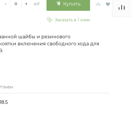
шт.
-
+
Купить
Заказать в 1 клик
ванной шайбы и резинового
коятки включения свободного хода для
й
тзывы
18.5