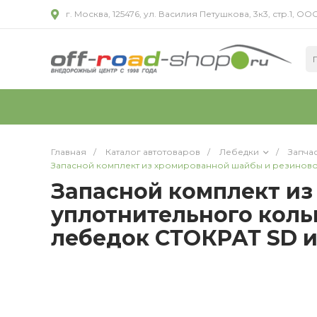
г. Москва, 125476, ул. Василия Петушкова, 3к3, стр.1,
Главная
/
Каталог автотоваров
/
Лебедки
/
Запча
Запасной комплект из хромированной шайбы и резиновог
Запасной комплект из
уплотнительного коль
лебедок СТОКРАТ SD и