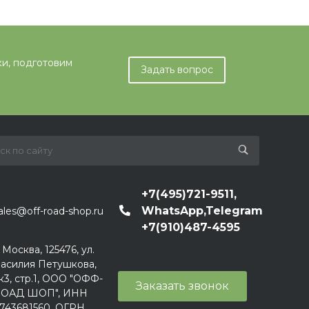
ки, подготовим
Задать вопрос
+7(495)721-9511,
WhatsApp,Telegram
ales@off-road-shop.ru
+7(910)487-4595
. Москва, 125476, ул.
асилия Петушкова,
к3, стр.1, ООО "ОФФ-
Заказать звонок
ОАД ШОП", ИНН
743681560, ОГРН