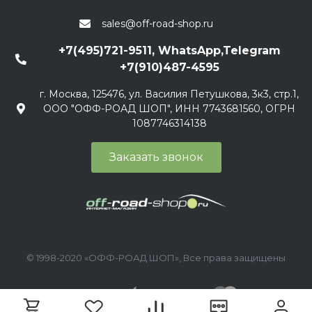
sales@off-road-shop.ru
+7(495)721-9511, WhatsApp,Telegram
+7(910)487-4595
г. Москва, 125476, ул. Василия Петушкова, 3к3, стр.1,
ООО "ОФФ-РОАД ШОП", ИНН 7743681560, ОГРН
1087746314138
Заказать звонок
© 1998-2020 «ОФФ-РОАД ШОП», Все права защищены