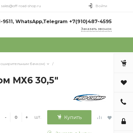
sales@off-road-shop.ru
Войти
1-9511, WhatsApp,Telegram +7(910)487-4595
Заказать звонок
асширительным бачком)
/
м МХ6 30,5"
шт.
-
+
Купить