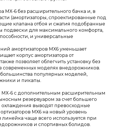
оа МХ-6 без расширительного бачка и, в
части (амортизаторы, спроектированные под
щие клапана отбоя и сжатия подобранные
ты подвески для максимального комфорта,
способности, и универсальные
ний амортизаторов MX6 уменьшает
ищает корпус амортизатора от
также позволяет облегчить установку без
в современных моделях внедорожников.
 большинства популярных моделей,
жники и пикапы.
ров МХ-6 с дополнительным расширительным
ыносным резервуаром за счет большего
го охлаждения выводят превосходные
мортизаторов MX6 на новый уровень
 линейка чаще всего используется при
едорожников и спортивных болидов.