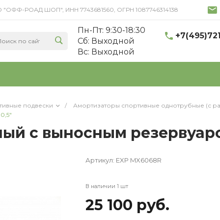
 ООО "ОФФ-РОАД ШОП", ИНН 7743681560, ОГРН 1087746314138
Пн-Пт: 9:30-18:30
+7(495)72
Cб: Выходной
Вс: Выходной
тивные подвески
/
Амортизаторы спортивные однотрубные (с р
0,5"
ый с выносным резервуаро
Артикул:
EXP MX6068R
В наличии 1 шт
25 100 руб.