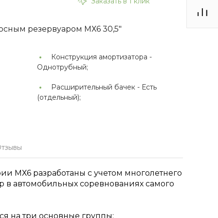
Заказать в 1 клик
осным резервуаром МХ6 30,5"
Конструкция амортизатора -
Однотрубный;
Расширительный бачек -
Есть
(отдельный);
тзывы
ии МХ6 разработаны с учетом многолетнего
p в автомобильных соревнованиях самого
ся на три основные группы: