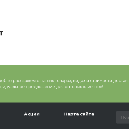
т
обно расскажем о наших товарах, видах и стоимости достав
видуальное предложение для оптовых клиентов!
Акции
Карта сайта