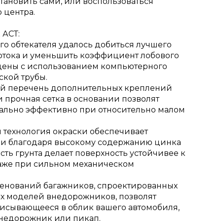
ановить сами, или воспользоваться
 центра.
 АСТ:
ого обтекателя удалось добиться лучшего
отока и уменьшить коэффициент лобового
дены с использованием компьютерного
кой трубы.
й перечень дополнительных креплений
 прочная сетка в основании позволят
ально эффективно при относительно малом
 технология окраски обеспечивает
ии благодаря высокому содержанию цинка
сть грунта делает поверхность устойчивее к
аже при сильном механическом
менований багажников, спроектированных
х моделей внедорожников, позволят
писывающееся в облик вашего автомобиля,
недорожник или пикап.