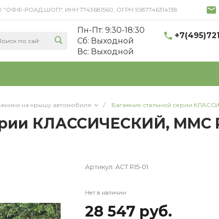
 ООО "ОФФ-РОАД ШОП", ИНН 7743681560, ОГРН 1087746314138
Пн-Пт: 9:30-18:30
+7(495)72
Cб: Выходной
Вс: Выходной
ажники на крышу автомобиля
/
Багажник стальной серии КЛАССИЧ
рии КЛАССИЧЕСКИЙ, MMC PAJ
Артикул:
ACT R15-01
Нет в наличии
28 547 руб.