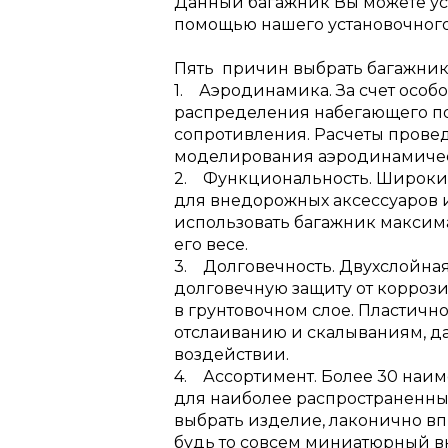
Данный багажник Вы можете уст
помощью нашего установочного
Пять причин выбрать багажник
1. Аэродинамика. За счет особ
распределения набегающего п
сопротивления. Расчеты прове
моделирования аэродинамичес
2. Функциональность. Широки
для внедорожных аксессуаров и
использовать багажник максим
его весе.
3. Долговечность. Двухслойная
долговечную защиту от корроз
в грунтовочном слое. Пластично
отслаиванию и скалываниям, д
воздействии.
4. Ассортимент. Более 30 наи
для наиболее распространенны
выбрать изделие, лаконично в
будь то совсем миниатюрный в