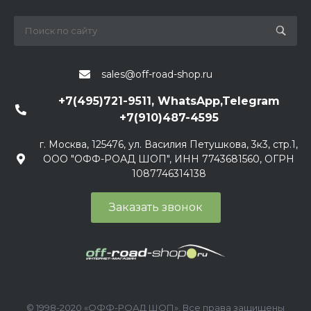
sales@off-road-shop.ru
+7(495)721-9511, WhatsApp,Telegram
+7(910)487-4595
г. Москва, 125476, ул. Василия Петушкова, 3к3, стр.1,
ООО "ОФФ-РОАД ШОП", ИНН 7743681560, ОГРН
1087746314138
Заказать звонок
© 1998-2020 «ОФФ-РОАД ШОП», Все права защищены