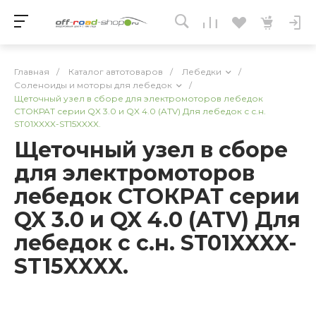
Главная
/
Каталог автотоваров
/
Лебедки
/
Соленоиды и моторы для лебедок
/
Щеточный узел в сборе для электромоторов лебедок
СТОКРАТ серии QX 3.0 и QX 4.0 (ATV) Для лебедок с с.н.
ST01XXXX-ST15XXXX.
Щеточный узел в сборе
для электромоторов
лебедок СТОКРАТ серии
QX 3.0 и QX 4.0 (ATV) Для
лебедок с с.н. ST01XXXX-
ST15XXXX.