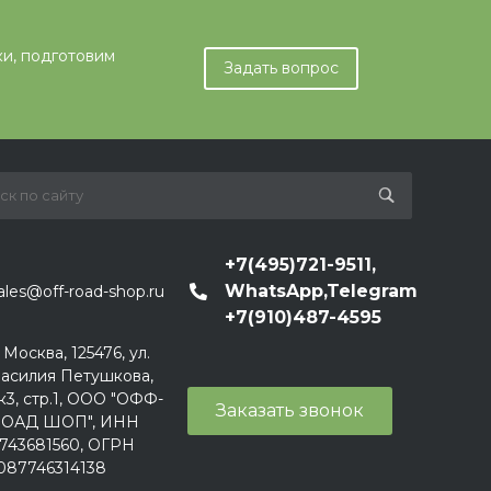
ки, подготовим
Задать вопрос
+7(495)721-9511,
WhatsApp,Telegram
ales@off-road-shop.ru
+7(910)487-4595
. Москва, 125476, ул.
асилия Петушкова,
к3, стр.1, ООО "ОФФ-
Заказать звонок
ОАД ШОП", ИНН
743681560, ОГРН
087746314138