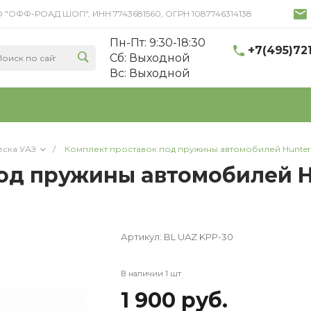
 ООО "ОФФ-РОАД ШОП", ИНН 7743681560, ОГРН 1087746314138
Пн-Пт: 9:30-18:30
+7(495)72
Cб: Выходной
Вс: Выходной
еска УАЗ
/
Комплект проставок под пружины автомобилей Hunter
од пружины автомобилей H
Артикул:
BL UAZ KPP-30
В наличии 1 шт
1 900 руб.