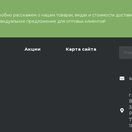
обно расскажем о наших товарах, видах и стоимости достав
видуальное предложение для оптовых клиентов!
Акции
Карта сайта
s
г
В
3
Р
7
1