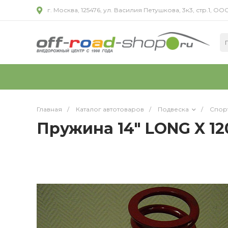
г. Москва, 125476, ул. Василия Петушкова, 3к3, стр.1,
Главная
/
Каталог автотоваров
/
Подвеска
/
Спор
Пружина 14" LONG X 120 L