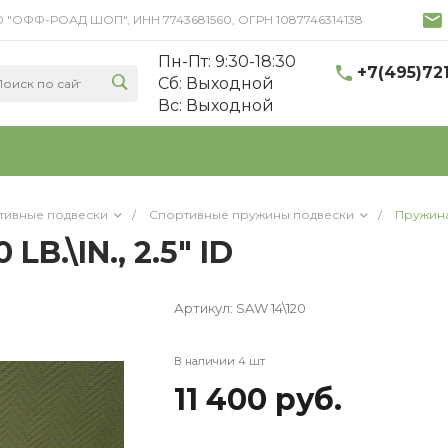
 ООО "ОФФ-РОАД ШОП", ИНН 7743681560, ОГРН 1087746314138
Пн-Пт: 9:30-18:30
+7(495)72
Cб: Выходной
Вс: Выходной
тивные подвески
/
Спортивные пружины подвески
/
Пружина 
B.\IN., 2.5" ID
Артикул:
SAW 14\120
В наличии 4 шт
11 400 руб.