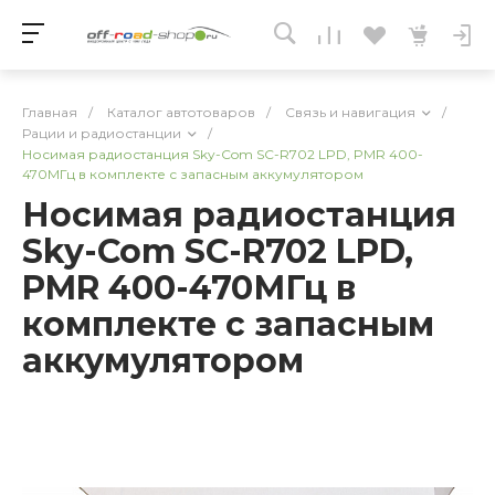
Главная
/
Каталог автотоваров
/
Связь и навигация
/
Рации и радиостанции
/
Носимая радиостанция Sky-Com SC-R702 LPD, PMR 400-
470МГц в комплекте с запасным аккумулятором
Носимая радиостанция
Sky-Com SC-R702 LPD,
PMR 400-470МГц в
комплекте с запасным
аккумулятором