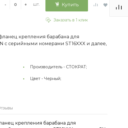
шт.
-
+
Купить
Заказать в 1 клик
фланец крепления барабана для
N с серийными номерами ST16XXX и далее,
Производитель -
СТОКРАТ;
Цвет -
Черный;
тзывы
ланец крепления барабана для