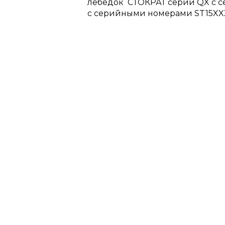
лебедок СТОКРАТ серии QX с с
с серийными номерами ST15XXX 