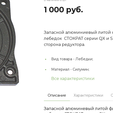
1 000 руб.
Запасной алюминиевый литой 
лебедок СТОКРАТ серии QX и S
сторона редуктора.
Вид товара -
Лебедки;
Материал -
Силумин;
Все характеристики
Описание
Характеристики
О
Запасной алюминевый литой ф