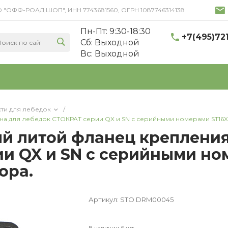
 ООО "ОФФ-РОАД ШОП", ИНН 7743681560, ОГРН 1087746314138
Пн-Пт: 9:30-18:30
+7(495)72
Cб: Выходной
Вс: Выходной
сти для лебедок
/
 для лебедок СТОКРАТ серии QX и SN с серийными номерами ST16XX
й литой фланец крепления
и QX и SN с серийными но
ора.
Артикул:
STO DRM00045
В наличии 6 шт