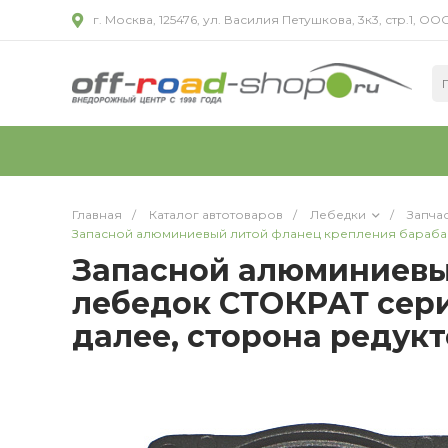
г. Москва, 125476, ул. Василия Петушкова, 3к3, стр.1,
Главная
/
Каталог автотоваров
/
Лебедки
/
Запча
Запасной алюминиевый литой фланец крепления барабана
Запасной алюминиевы
лебедок СТОКРАТ сери
далее, сторона редукт