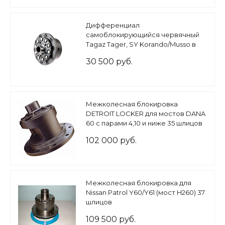
Дифференциал
самоблокирующийся червячный
Tagaz Tager, SY Korando/Musso в
задний мост R85 Tongil 4.27
30 500 руб.
Межколесная блокировка
DETROIT LOCKER для мостов DANA
60 с парами 4,10 и ниже 35 шлицов
полуос
102 000 руб.
Межколесная блокировка для
Nissan Patrol Y60/Y61 (мост H260) 37
шлицов
109 500 руб.