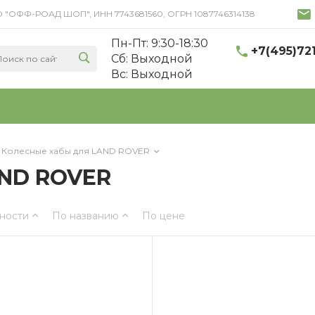
 ООО "ОФФ-РОАД ШОП", ИНН 7743681560, ОГРН 1087746314138
Пн-Пт: 9:30-18:30
+7(495)72
Cб: Выходной
Вс: Выходной
Колесные хабы для LAND ROVER
AND ROVER
ности
По названию
По цене