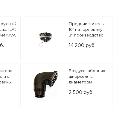
ирующийся
Предочиститель
иал LADA
10" на горловину
let NIVA
3", производство
передняя
ARB (Австралия)
б.
14 200 руб.
итель
Воздухозаборник
еля с
шноркеля с
ловины
диаметром
горловины 3"
.
2 500 руб.