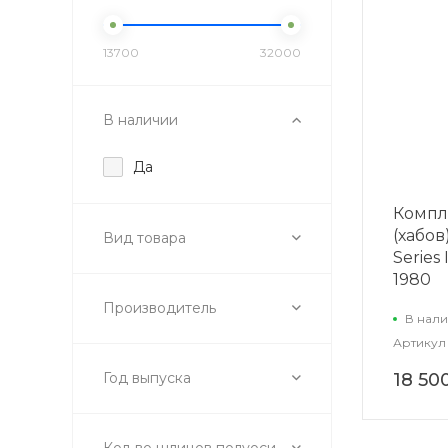
13700
32000
В наличии
Да
Компл
(хабов
Вид товара
Series I
1980
Производитель
В нали
Артикул
Год выпуска
18 50
Кол-во шлицов полуоси