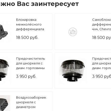
жно Вас заинтересует
Блокировка
Самоблок
межколёcного
дифференц
дифференциала
4x4, Chevro
НИВА /Шевроле
винтовой(
18 500 руб.
18 500 ру
Нива задний мост
ось)
Предочиститель
Предочист
для шноркеля с
для шнорк
диам. горловины
диам. гор
3"
3.5"
3 950 руб.
3 950 руб
Воздухозаборник
шноркеля с
диаметром