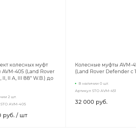
ект колесных муфт
Колесные муфты AVM-4
) AVM-405 (Land Rover
(Land Rover Defender с 
, II, II A, III 88" W.B.) до
В наличии 0 шт.
Артикул
STO AVM-451
чии 2 шт.
32 000 руб.
STO AVM-405
0 руб.
/ шт