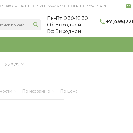
 ООО "ОФФ-РОАД ШОП", ИНН 7743681560, ОГРН 1087746314138
Пн-Пт: 9:30-18:30
+7(495)72
Cб: Выходной
Вс: Выходной
E (ДОДЖ)
ности
По названию
По цене