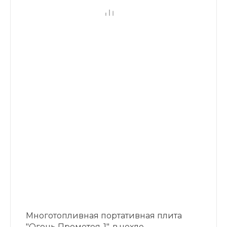
Многотопливная портативная плита
"Огонь Прометея-1", в чехле