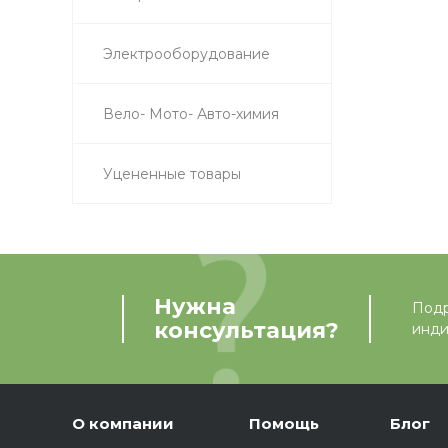
Электрооборудование
Вело- Мото- Авто-химия
Уцененные товары
Нужна
Подр
консультация?
инди
О компании
Помощь
Блог