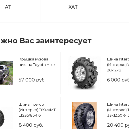
AT
XAT
жно Вас заинтересует
Крышка кузова
Шина Inter
пикапа Toyota Hilux
(Интерко) 
26x12-12
57 000 руб.
6 000 руб
Шина Interco
Шина Inter
(Интерко) TrXus/MT
(Интерко) T
LT235/85R16
33х12.50R-1
8 400 руб.
20 400 р