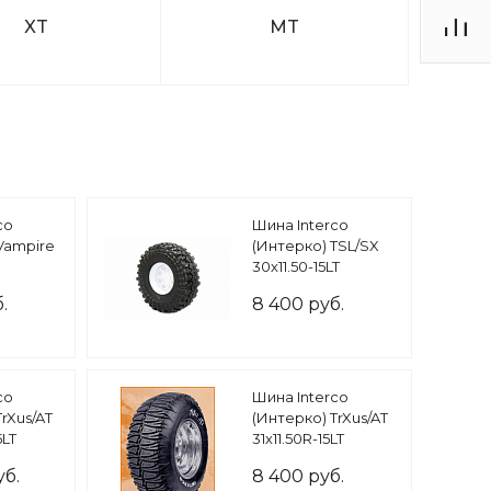
XT
MT
co
Шина Interco
Vampire
(Интерко) TSL/SX
30х11.50-15LT
черная надпись
.
8 400 руб.
co
Шина Interco
rXus/AT
(Интерко) TrXus/AT
5LT
31х11.50R-15LT
уб.
8 400 руб.