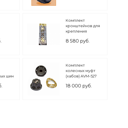
Комплект
кронштейнов для
крепления
ограничительной
.
8 580 руб.
стропы хода
подвески.
Комплект
колесных муфт
ых шин
(хабов) AVM-527
(Volvo Laplander) с
.
18 000 руб.
1978 и далее