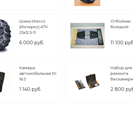
Шина Interco
Отбойник
(Интерко) ATV
большой
25x12.5-11
6 000 руб.
11 100 руб
Камера
Набор для
автомобильная 10-
ремонта
16.5
бескамерн
1 140 руб.
2 800 руб