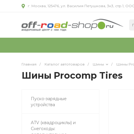
г. Москва, 125476, ул. Василия Петушкова, 3к3, стр.1,
Главная
/
Каталог автотоваров
/
Шины
/
Шины Pro
Шины Procomp Tires
Пуско-зарядные
устройства
ATV (квадроциклы) и
Снегоходы: