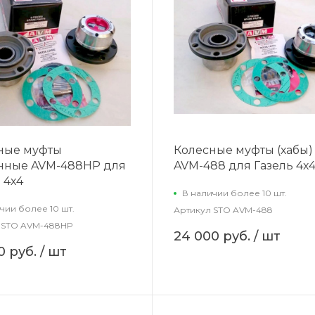
ные муфты
Колесные муфты (хабы)
нные AVM-488HP для
AVM-488 для Газель 4х
 4х4
В наличии более 10 шт.
чии более 10 шт.
Артикул
STO AVM-488
STO AVM-488HP
24 000 руб.
/ шт
0 руб.
/ шт