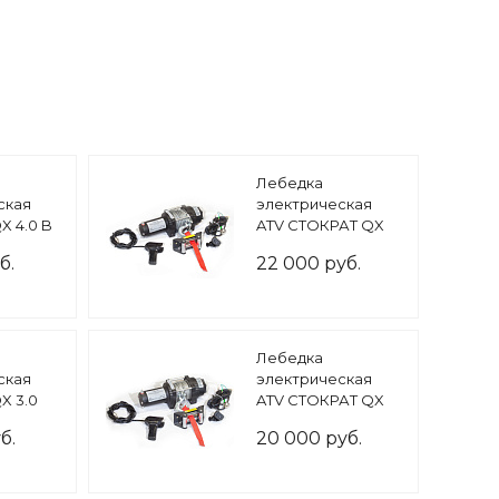
Лебедка
ская
электрическая
X 4.0 B
ATV СТОКРАТ QX
о) 12V
4.0 12V 1.6 л.с.
б.
22 000 руб.
Лебедка
ская
электрическая
X 3.0
ATV СТОКРАТ QX
о
3.0 12V
б.
20 000 руб.