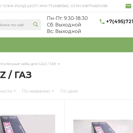
 ООО "ОФФ-РОАД ШОП", ИНН 7743681560, ОГРН 1087746314138
Пн-Пт: 9:30-18:30
+7(495)72
Cб: Выходной
Вс: Выходной
Колесные хабы для GAZ / ГАЗ
 / ГАЗ
ности
По названию
По цене