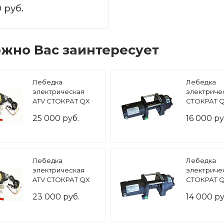
0 руб.
жно Вас заинтересует
Лебедка
Лебедка
электрическая
электриче
ATV СТОКРАТ QX
СТОКРАТ Q
4.0 S 12V 1.6 л.с. с
(только тел
25 000 руб.
16 000 ру
синтетическим
тросом
Лебедка
Лебедка
электрическая
электриче
ATV СТОКРАТ QX
СТОКРАТ Q
3.0 S 12V 1.5 л.с. с
только тел
23 000 руб.
14 000 ру
синтетическим
тросом