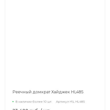
Реечный домкрат Хайджек HL485
В наличии более 10 шт.
Артикул
H\L HL485