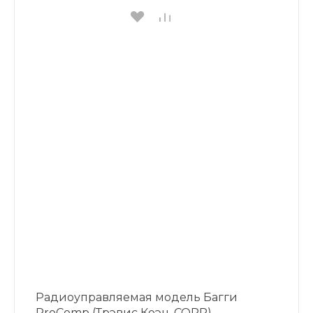
Радиоуправляемая модель Багги
ProComp (Трэвис Коэн, CORR)