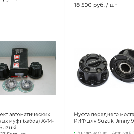
18 500 руб.
/ шт
ект автоматических
Муфта переднего мост
ых муфт (хабов) AVM-
РИФ для Suzuki Jimny 
Suzuki
В наличии 0 шт.
Артикул
RI