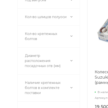
Кол-во шлицов полуоси
Кол-во крепежных
болтов
Диаметр
расположения
посадочных отв (мм)
Колес
Suzuki 
(рамн
Наличие крепежных
болтов в комплекте
В нали
поставки
Артикул
19 50