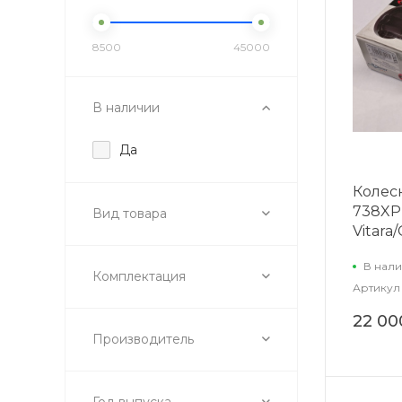
8500
45000
В наличии
Да
Колес
738XP
Вид товара
Vitara
В нали
Комплектация
Артикул
22 00
Производитель
Год выпуска