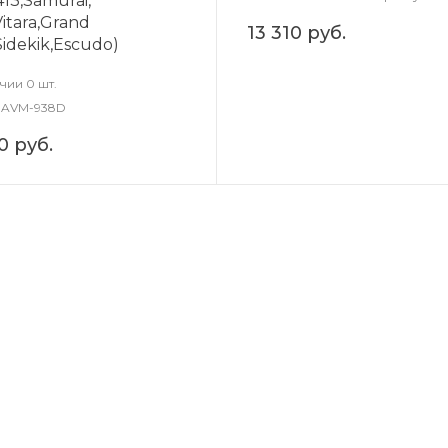
413,Samurai,
Vitara,Grand
13 310 руб.
,Sidekik,Escudo)
чии 0 шт.
AVM-938D
0 руб.