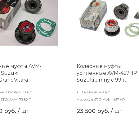
ные муфты AVM-
Колесные муфты
 Suzuki
усиленные AVM-457HP
/GrandVitara
Suzuki Jimny c 99 г.
чии более 10 шт.
В наличии 9 шт.
STO AVM-738XP
Артикул
STO AVM-457HP
0 руб.
/ шт
23 500 руб.
/ шт