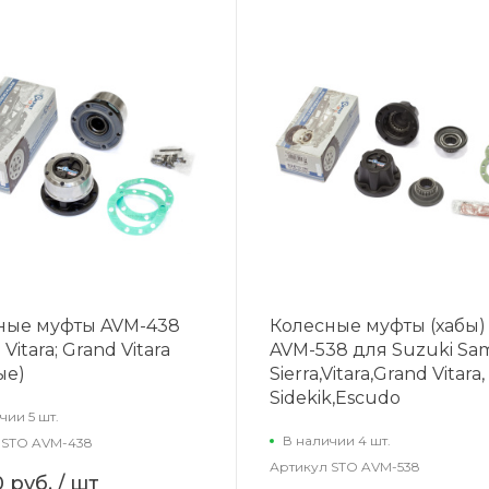
ные муфты AVM-438
Колесные муфты (хабы)
Vitara; Grand Vitara
AVM-538 для Suzuki Sam
ые)
Sierra,Vitara,Grand Vitara,
Sidekik,Escudo
чии 5 шт.
В наличии 4 шт.
STO AVM-438
Артикул
STO AVM-538
0 руб.
/ шт