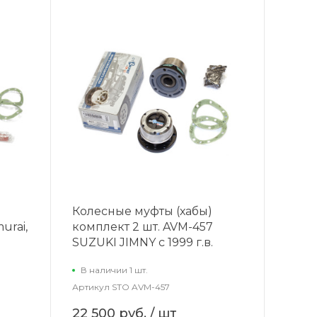
Колесные муфты (хабы)
urai,
комплект 2 шт. AVM-457
SUZUKI JIMNY c 1999 г.в.
В наличии 1 шт.
Артикул
STO AVM-457
22 500 руб.
/ шт