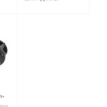
а
99+
FB029