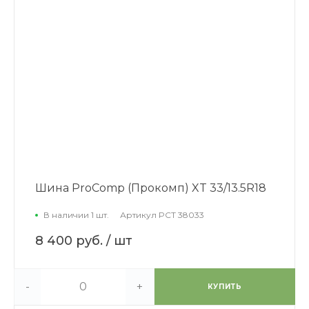
Шина ProComp (Прокомп) XT 33/13.5R18
В наличии 1 шт.
Артикул
PCT 38033
8 400 руб.
/ шт
-
+
КУПИТЬ