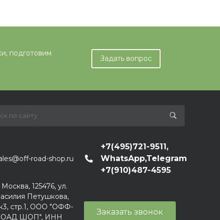
ки, подготовим
Задать вопрос
+7(495)721-9511,
WhatsApp,Telegram
ales@off-road-shop.ru
+7(910)487-4595
. Москва, 125476, ул.
асилия Петушкова,
к3, стр.1, ООО "ОФФ-
Заказать звонок
ОАД ШОП", ИНН