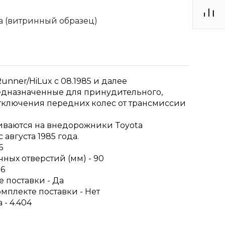
а (витринный образец)
nner/HiLux с 08.1985 и далее
редназначенные для принудительного,
отключения передних колес от трансмиссии
иваются на внедорожники Toyota
августа 1985 года.
6
ых отверстий (мм) - 90
 6
 поставки - Да
мплекте поставки - Нет
- 4.404