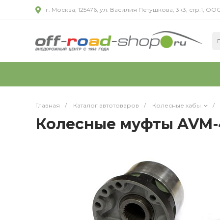
г. Москва, 125476, ул. Василия Петушкова, 3к3, стр.1,
Главная
/
Каталог автотоваров
/
Колесные хабы
/
Колесные муфты AVM-4