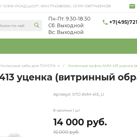
 ООО "ОФФ-РОАД ШОП", ИНН 7743681560, ОГРН 1087746314138
Пн-Пт: 9:30-18:30
+7(495)72
Cб: Выходной
Вс: Выходной
Колесные хабы для TOYOTA
/
Колесные муфты AVM-413 уценка (
13 уценка (витринный обр
Артикул:
STO AVМ-413_U
В наличии 1 шт
14 000 руб.
16 000 руб.